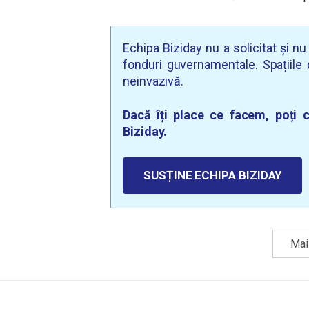
Echipa Biziday nu a solicitat și n
fonduri guvernamentale. Spațiile d
neinvazivă.
Dacă îți place ce facem, poți c
Biziday.
SUSȚINE ECHIPA BIZIDAY
Mai 