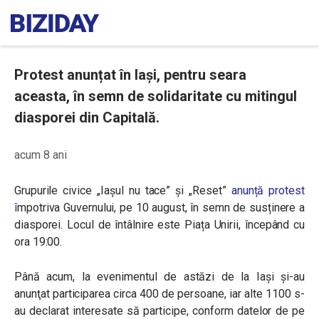
Protest anunțat în Iași, pentru seara
aceasta, în semn de solidaritate cu mitingul
diasporei din Capitală.
acum 8 ani
Grupurile civice
„
Iașul nu tace
” și „Reset”
anunță protest
î
mpotriva Guvernului, pe 10 august, în semn de susținere a
diasporei. Locul de întâlnire este Piața Unirii, începând cu
ora 19:00.
Până acum, la evenimentul de astăzi de la Iași şi-au
anunţat participarea circa 400 de persoane, iar alte 1100
s-
au declarat interesate să participe, conform datelor de pe