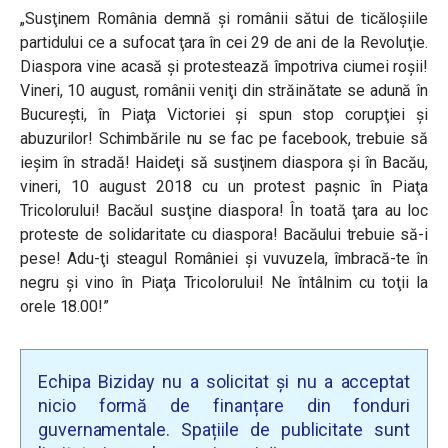
„Susţinem România demnă şi românii sătui de ticăloşiile
partidului ce a sufocat ţara în cei 29 de ani de la Revoluţie.
Diaspora vine acasă şi protestează împotriva ciumei roşii!
Vineri, 10 august, românii veniţi din străinătate se adună în
Bucureşti, în Piaţa Victoriei şi spun stop corupţiei şi
abuzurilor! Schimbările nu se fac pe facebook, trebuie să
ieşim în stradă! Haideţi să susţinem diaspora şi în Bacău,
vineri, 10 august 2018 cu un protest paşnic în Piaţa
Tricolorului! Bacăul susţine diaspora! În toată ţara au loc
proteste de solidaritate cu diaspora! Bacăului trebuie să-i
pese! Adu-ţi steagul României şi vuvuzela, îmbracă-te în
negru şi vino în Piaţa Tricolorului! Ne întâlnim cu toţii la
orele 18.00!”
Echipa Biziday nu a solicitat și nu a acceptat
nicio formă de finanțare din fonduri
guvernamentale. Spațiile de publicitate sunt