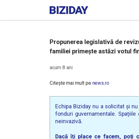
Propunerea legislativă de revizu
familiei primește astăzi votul fi
acum 8 ani
Citește mai mult pe
news.ro
Echipa Biziday nu a solicitat și n
fonduri guvernamentale. Spațiile d
neinvazivă.
Dacă îți place ce facem, poți c