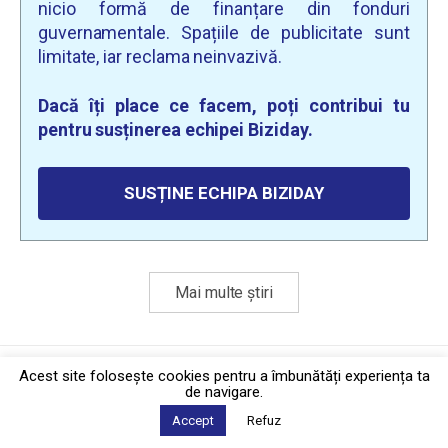
nicio formă de finanțare din fonduri
guvernamentale. Spațiile de publicitate sunt
limitate, iar reclama neinvazivă.
Dacă îți place ce facem, poți contribui tu
pentru susținerea echipei Biziday.
SUSȚINE ECHIPA BIZIDAY
Mai multe știri
Politica de confidențialitate
·
Contact
Acest site foloseşte cookies pentru a îmbunătăți experiența ta
2026 © Biziday
de navigare.
Accept
Refuz