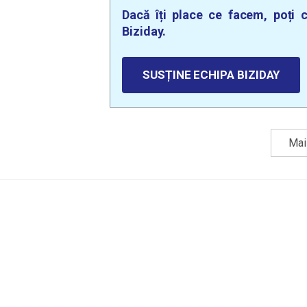
Dacă îți place ce facem, poți c
Biziday.
SUSȚINE ECHIPA BIZIDAY
Mai 