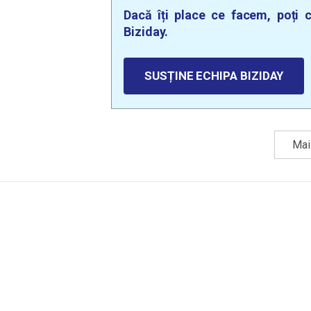
Dacă îți place ce facem, poți c
Biziday.
SUSȚINE ECHIPA BIZIDAY
Mai 