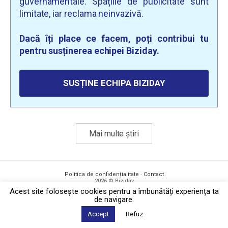
guvernamentale. Spațiile de publicitate sunt
limitate, iar reclama neinvazivă.
Dacă îți place ce facem, poți contribui tu
pentru susținerea echipei Biziday.
SUSȚINE ECHIPA BIZIDAY
Mai multe știri
Politica de confidențialitate
·
Contact
2026 © Biziday
Acest site foloseşte cookies pentru a îmbunătăți experiența ta
de navigare.
Accept
Refuz