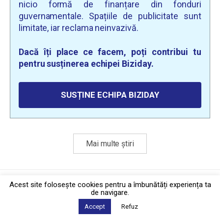
nicio formă de finanțare din fonduri
guvernamentale. Spațiile de publicitate sunt
limitate, iar reclama neinvazivă.
Dacă îți place ce facem, poți contribui tu
pentru susținerea echipei Biziday.
SUSȚINE ECHIPA BIZIDAY
Mai multe știri
Politica de confidențialitate
·
Contact
Acest site foloseşte cookies pentru a îmbunătăți experiența ta
2026 © Biziday
de navigare.
Accept
Refuz