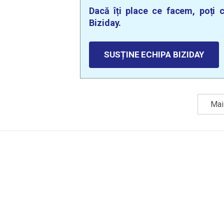
Dacă îți place ce facem, poți c
Biziday.
SUSȚINE ECHIPA BIZIDAY
Mai 