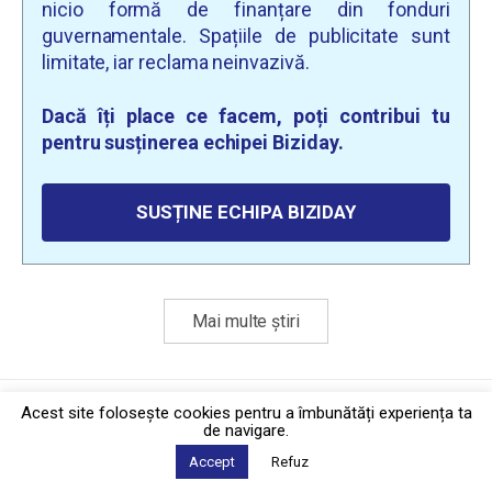
nicio formă de finanțare din fonduri
guvernamentale. Spațiile de publicitate sunt
limitate, iar reclama neinvazivă.
Dacă îți place ce facem, poți contribui tu
pentru susținerea echipei Biziday.
SUSȚINE ECHIPA BIZIDAY
Mai multe știri
Politica de confidențialitate
·
Contact
Acest site foloseşte cookies pentru a îmbunătăți experiența ta
2026 © Biziday
de navigare.
Accept
Refuz