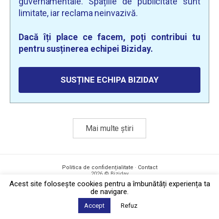
guvernamentale. Spațiile de publicitate sunt
limitate, iar reclama neinvazivă.
Dacă îți place ce facem, poți contribui tu
pentru susținerea echipei Biziday.
SUSȚINE ECHIPA BIZIDAY
Mai multe știri
Politica de confidențialitate
·
Contact
2026 © Biziday
Acest site foloseşte cookies pentru a îmbunătăți experiența ta
de navigare.
Accept
Refuz