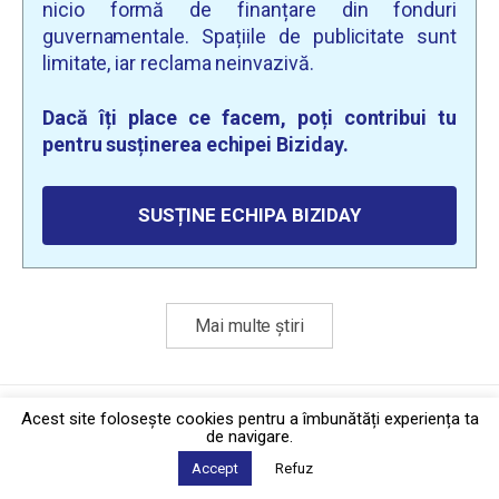
nicio formă de finanțare din fonduri
guvernamentale. Spațiile de publicitate sunt
limitate, iar reclama neinvazivă.
Dacă îți place ce facem, poți contribui tu
pentru susținerea echipei Biziday.
SUSȚINE ECHIPA BIZIDAY
Mai multe știri
Politica de confidențialitate
·
Contact
Acest site foloseşte cookies pentru a îmbunătăți experiența ta
2026 © Biziday
de navigare.
Accept
Refuz