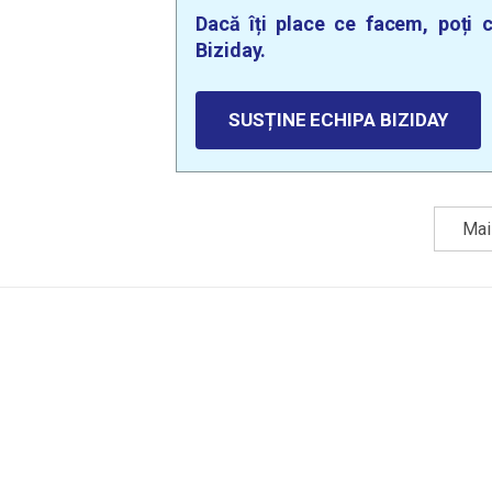
Dacă îți place ce facem, poți c
Biziday.
SUSȚINE ECHIPA BIZIDAY
Mai 