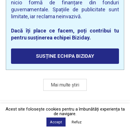
nicio formă de finanțare din fonduri
guvernamentale. Spațiile de publicitate sunt
limitate, iar reclama neinvazivă.
Dacă îți place ce facem, poți contribui tu
pentru susținerea echipei Biziday.
SUSȚINE ECHIPA BIZIDAY
Mai multe știri
Politica de confidențialitate
·
Contact
Acest site foloseşte cookies pentru a îmbunătăți experiența ta
2026 © Biziday
de navigare.
Accept
Refuz