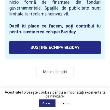
nicio formă de finanțare din fonduri
guvernamentale. Spațiile de publicitate sunt
limitate, iar reclama neinvazivă.
Dacă îți place ce facem, poți contribui tu
pentru susținerea echipei Biziday.
SUSȚINE ECHIPA BIZIDAY
Mai multe știri
Politica de confidențialitate
·
Contact
Acest site foloseşte cookies pentru a îmbunătăți experiența ta
2026 © Biziday
de navigare.
Accept
Refuz