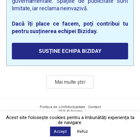
guvernamentale. Spațiile de publicitate sunt
limitate, iar reclama neinvazivă.
Dacă îți place ce facem, poți contribui tu
pentru susținerea echipei Biziday.
SUSȚINE ECHIPA BIZIDAY
Mai multe știri
Politica de confidențialitate
·
Contact
2026 © Biziday
Acest site foloseşte cookies pentru a îmbunătăți experiența ta
de navigare.
Accept
Refuz