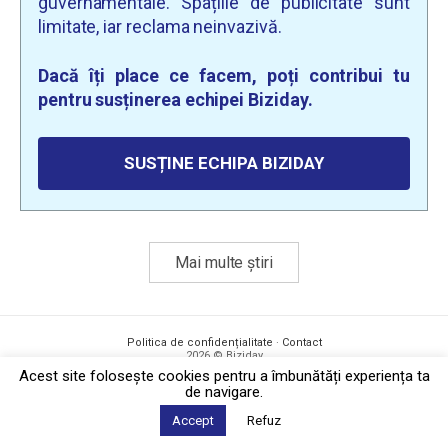
guvernamentale. Spațiile de publicitate sunt
limitate, iar reclama neinvazivă.
Dacă îți place ce facem, poți contribui tu
pentru susținerea echipei Biziday.
SUSȚINE ECHIPA BIZIDAY
Mai multe știri
Politica de confidențialitate
·
Contact
2026 © Biziday
Acest site foloseşte cookies pentru a îmbunătăți experiența ta
de navigare.
Accept
Refuz