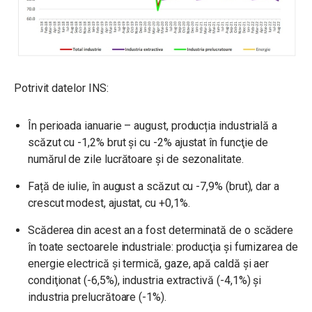
Potrivit datelor INS:
În perioada ianuarie – august, producția industrială a
scăzut cu -1,2% brut și cu -2% ajustat în funcţie de
numărul de zile lucrătoare şi de sezonalitate.
Față de iulie, în august a scăzut cu -7,9% (brut), dar a
crescut modest, ajustat, cu +0,1%.
Scăderea din acest an a fost determinată de o scădere
în toate sectoarele industriale: producţia şi furnizarea de
energie electrică şi termică, gaze, apă caldă şi aer
condiţionat (-6,5%), industria extractivă (-4,1%) și
industria prelucrătoare (-1%).