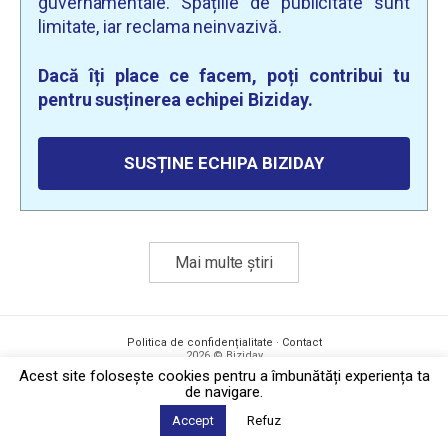
guvernamentale. Spațiile de publicitate sunt
limitate, iar reclama neinvazivă.
Dacă îți place ce facem, poți contribui tu
pentru susținerea echipei Biziday.
SUSȚINE ECHIPA BIZIDAY
Mai multe știri
Politica de confidențialitate
·
Contact
2026 © Biziday
Acest site foloseşte cookies pentru a îmbunătăți experiența ta
de navigare.
Accept
Refuz