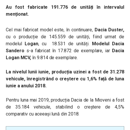
Au fost fabricate
191.776 de unități în intervalul
menționat.
Cel mai fabricat model este, în continuare,
Dacia Duster,
cu o producție de 145.559 de unități, fiind urmat de
modelul
Logan
, cu 18.531 de unități.
Modelul Dacia
Sandero
s-a fabricat în 17.872 de exemplare, iar
Dacia
Logan MCV,
în 9.814 de exemplare.
La nivelul lunii iunie, producția uzinei a fost de 31.278
vehicule, înregistrând o creștere cu 1,6% față de luna
iunie a anului 2018.
Pentru luna mai 2019, producția
Dacia de la Mioveni a fost
de 35.184 vehicule, stabilind o creştere de 4,5%
comparativ cu aceeași lună din 2018.