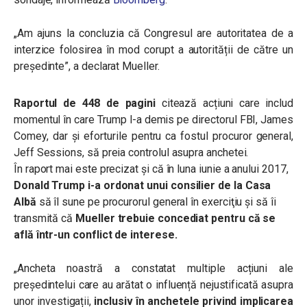
„
Am ajuns la concluzia că Congresul are autoritatea de a
interzice folosirea în mod corupt a autorității de către un
președinte”, a declarat Mueller.
Raportul de 448 de pagini
citează acțiuni care includ
momentul în care Trump l-a demis pe directorul FBI, James
Comey, dar și eforturile pentru ca fostul procuror general,
Jeff Sessions, să preia controlul asupra anchetei.
În raport mai este precizat și că în luna iunie a anului 2017,
Donald Trump i-a ordonat unui consilier de la Casa
Albă
să îl sune pe procurorul general în exerciţiu şi să îi
transmită că
Mueller trebuie concediat pentru că se
află într-un conflict de interese.
„
Ancheta noastră a constatat multiple acțiuni ale
președintelui care au arătat o influență nejustificată asupra
unor investigații,
inclusiv în anchetele privind implicarea