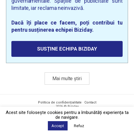
guvernamentale. Spațiile de publicitate sunt
limitate, iar reclama neinvazivă.
Dacă îți place ce facem, poți contribui tu
pentru susținerea echipei Biziday.
SUSȚINE ECHIPA BIZIDAY
Mai multe știri
Politica de confidențialitate
·
Contact
2026 © Biziday
Acest site foloseşte cookies pentru a îmbunătăți experiența ta
de navigare.
Accept
Refuz