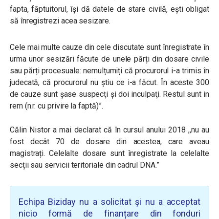
fapta, făptuitorul, îşi dă datele de stare civilă, eşti obligat
să înregistrezi acea sesizare.
Cele mai multe cauze din cele discutate sunt înregistrate în
urma unor sesizări făcute de unele părți din dosare civile
sau părți procesuale: nemulțumiți că procurorul i-a trimis în
judecată, că procurorul nu știu ce i-a făcut. În aceste 300
de cauze sunt șase suspecţi şi doi inculpaţi. Restul sunt in
rem (n.r. cu privire la faptă)”.
Călin Nistor a mai declarat că în cursul anului 2018 ,,nu au
fost decât 70 de dosare din acestea, care aveau
magistrați. Celelalte dosare sunt înregistrate la celelalte
secții sau servicii teritoriale din cadrul DNA.”
Echipa Biziday nu a solicitat și nu a acceptat
nicio formă de finanțare din fonduri