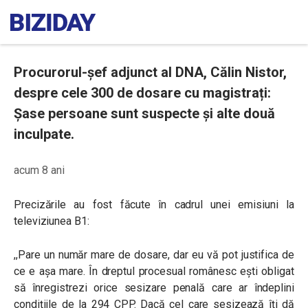
Procurorul-șef adjunct al DNA, Călin Nistor,
despre cele 300 de dosare cu magistrați:
Șase persoane sunt suspecte și alte două
inculpate.
acum 8 ani
Precizările au fost făcute în cadrul unei emisiuni la
televiziunea B1:
,,Pare un număr mare de dosare, dar eu vă pot justifica de
ce e aşa mare. În dreptul procesual românesc eşti obligat
să înregistrezi orice sesizare penală care ar îndeplini
condiţiile de la 294 CPP. Dacă cel care sesizează îţi dă