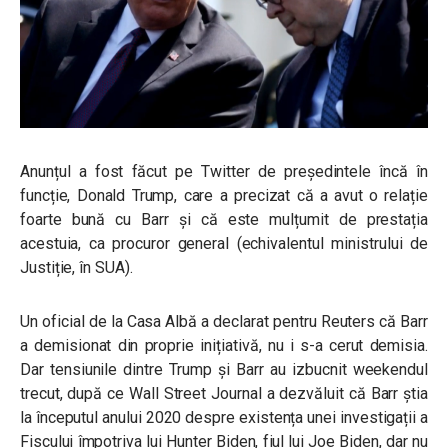
Anunțul a fost făcut pe Twitter de președintele încă în
funcție, Donald Trump, care a precizat că a avut o relație
foarte bună cu Barr și că este mulțumit de prestația
acestuia, ca procuror general (echivalentul ministrului de
Justiție, în SUA).
Un oficial de la Casa Albă a declarat pentru Reuters că Barr
a demisionat din proprie inițiativă, nu i s-a cerut demisia.
Dar tensiunile dintre Trump și Barr au izbucnit weekendul
trecut, după ce Wall Street Journal a dezvăluit că Barr știa
la începutul anului 2020 despre existența unei investigații a
Fiscului împotriva lui Hunter Biden, fiul lui Joe Biden, dar nu