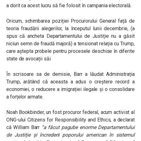
a dorit ca acest lucru să fie folosit în campania electorală.
Oricum, schimbarea poziției Procurorului General față de
teoria fraudării alegerilor, la începutul lunii decembrie, (a
spus că ancheta Departamentului de Justiție nu a găsit
niciun semn de fraudă majoră) a tensionat relația cu Trump,
care aștepta probele pentru procesele deschise în diferite
state de avocații săi.
În scrisoare sa de demisie, Barr a lăudat Administrația
Trump, arătând că aceasta a adus o creștere record a
economiei, o reducere a imigrației ilegale și o consolidare
a forțelor armate.
Noah Bookbinder, un fost procuror federal, acum activist al
ONG-ului Citizens for Responsibility and Ethics, a declarat
că William Barr
“a făcut pagube enorme Departamentului
de Justiție și încrederii poporului american în sistemul