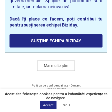
guvernamentale. Spațiile de publicitate sunt
limitate, iar reclama neinvazivă.
Dacă îți place ce facem, poți contribui tu
pentru susținerea echipei Biziday.
SUSȚINE ECHIPA BIZIDAY
Mai multe știri
Politica de confidențialitate
·
Contact
2026 © Biziday
Acest site foloseşte cookies pentru a îmbunătăți experiența ta
de navigare.
Accept
Refuz