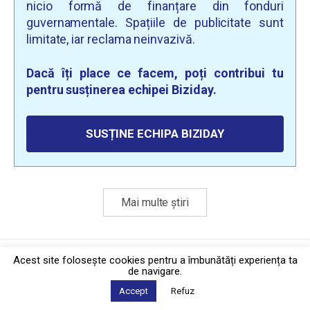
nicio formă de finanțare din fonduri
guvernamentale. Spațiile de publicitate sunt
limitate, iar reclama neinvazivă.
Dacă îți place ce facem, poți contribui tu
pentru susținerea echipei Biziday.
SUSȚINE ECHIPA BIZIDAY
Mai multe știri
Politica de confidențialitate
·
Contact
Acest site foloseşte cookies pentru a îmbunătăți experiența ta
2026 © Biziday
de navigare.
Accept
Refuz