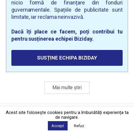
nicio formă de finanțare din fonduri
guvernamentale. Spațiile de publicitate sunt
limitate, iar reclama neinvazivă.
Dacă îți place ce facem, poți contribui tu
pentru susținerea echipei Biziday.
SUSȚINE ECHIPA BIZIDAY
Mai multe știri
Politica de confidențialitate
·
Contact
Acest site foloseşte cookies pentru a îmbunătăți experiența ta
2026 © Biziday
de navigare.
Accept
Refuz