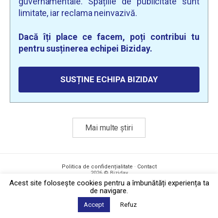
guvernamentale. Spațiile de publicitate sunt
limitate, iar reclama neinvazivă.
Dacă îți place ce facem, poți contribui tu
pentru susținerea echipei Biziday.
SUSȚINE ECHIPA BIZIDAY
Mai multe știri
Politica de confidențialitate
·
Contact
2026 © Biziday
Acest site foloseşte cookies pentru a îmbunătăți experiența ta
de navigare.
Accept
Refuz