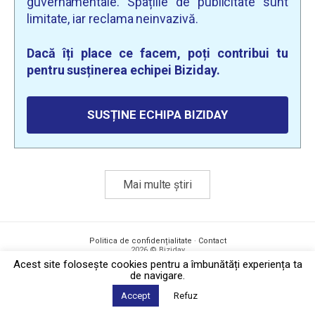
guvernamentale. Spațiile de publicitate sunt
limitate, iar reclama neinvazivă.
Dacă îți place ce facem, poți contribui tu
pentru susținerea echipei Biziday.
SUSȚINE ECHIPA BIZIDAY
Mai multe știri
Politica de confidențialitate
·
Contact
2026 © Biziday
Acest site foloseşte cookies pentru a îmbunătăți experiența ta
de navigare.
Accept
Refuz