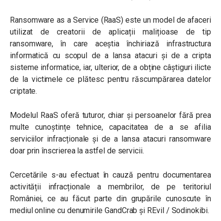
Ransomware as a Service (RaaS) este un model de afaceri
utilizat de creatorii de aplicații malițioase de tip
ransomware, în care aceștia închiriază infrastructura
informatică cu scopul de a lansa atacuri și de a cripta
sisteme informatice, iar, ulterior, de a obține câștiguri ilicte
de la victimele ce plătesc pentru răscumpărarea datelor
criptate.
Modelul RaaS oferă tuturor, chiar și persoanelor fără prea
multe cunoștințe tehnice, capacitatea de a se afilia
serviciilor infracționale și de a lansa atacuri ransomware
doar prin înscrierea la astfel de servicii.
Cercetările s-au efectuat în cauză pentru documentarea
activității infracționale a membrilor, de pe teritoriul
României, ce au făcut parte din grupările cunoscute în
mediul online cu denumirile GandCrab și REvil / Sodinokibi.