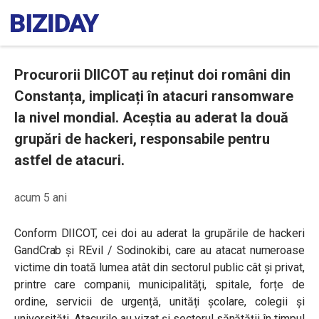
Procurorii DIICOT au reținut doi români din
Constanța, implicați în atacuri ransomware
la nivel mondial. Aceștia au aderat la două
grupări de hackeri, responsabile pentru
astfel de atacuri.
acum 5 ani
Conform DIICOT, cei doi au aderat la grupările de hackeri
GandCrab și REvil / Sodinokibi, care au atacat numeroase
victime din toată lumea atât din sectorul public cât și privat,
printre care companii, municipalități, spitale, forțe de
ordine, servicii de urgență, unități școlare, colegii și
universități. Atacurile au vizat și sectorul sănătății în timpul