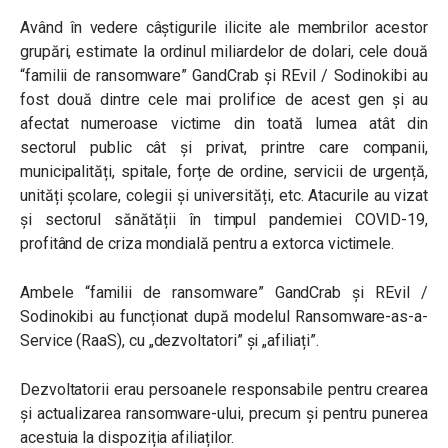
Având în vedere câștigurile ilicite ale membrilor acestor
grupări, estimate la ordinul miliardelor de dolari, cele două
“familii de ransomware” GandCrab și REvil / Sodinokibi au
fost două dintre cele mai prolifice de acest gen și au
afectat numeroase victime din toată lumea atât din
sectorul public cât și privat, printre care companii,
municipalități, spitale, forțe de ordine, servicii de urgență,
unități școlare, colegii și universități, etc. Atacurile au vizat
și sectorul sănătății în timpul pandemiei COVID-19,
profitând de criza mondială pentru a extorca victimele.
Ambele “familii de ransomware” GandCrab și REvil /
Sodinokibi au funcționat după modelul Ransomware-as-a-
Service (RaaS), cu „dezvoltatori” și „afiliați”.
Dezvoltatorii erau persoanele responsabile pentru crearea
și actualizarea ransomware-ului, precum și pentru punerea
acestuia la dispoziția afiliaților.