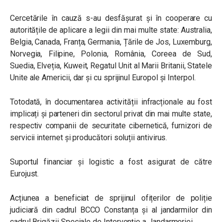
Cercetările în cauză s-au desfășurat și în cooperare cu
autoritățile de aplicare a legii din mai multe state: Australia,
Belgia, Canada, Franța, Germania, Țările de Jos, Luxemburg,
Norvegia, Filipine, Polonia, România, Coreea de Sud,
Suedia, Elveția, Kuweit, Regatul Unit al Marii Britanii, Statele
Unite ale Americii, dar și cu sprijinul Europol și Interpol.
Totodată, în documentarea activității infracționale au fost
implicați și parteneri din sectorul privat din mai multe state,
respectiv companii de securitate cibernetică, furnizori de
servicii internet și producători soluții antivirus.
Suportul financiar şi logistic a fost asigurat de către
Eurojust.
Acțiunea a beneficiat de sprijinul ofițerilor de poliție
judiciară din cadrul BCCO Constanța și al jandarmilor din
cadrul Brigăzii Speciale de Intervenție a Jandarmeriei.