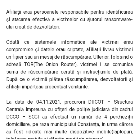
Afiliații erau persoanele responsabile pentru identificarea
și atacarea efectivă a victimelor cu ajutorul ransomware-
ului creat de dezvoltatori.
Odată ce sistemele informatice ale victimei erau
compromise și datele erau criptate, afiliații livrau victimei
un fișier sau un mesaj de răscumpărare. Ulterior, folosind o
adresă TOR(The Onion Router), victimei i se comunica
suma de răscumpărare cerută și instrucțiunile de plată.
După ce o victimă plătea răscumpărarea, dezvoltatorii și
afiliații împărțeau procentual veniturile.
La data de 04.11.2021, procurorii DIICOT – Structura
Centrală împreună cu ofițeri de poliție judiciară din cadrul
DCCO – SCCI au efectuat un număr de 4 percheziții
domiciliare, pe raza municipiului Constanța, în urma cărora
au fost ridicate mai multe dispozitive mobile(laptopuri,