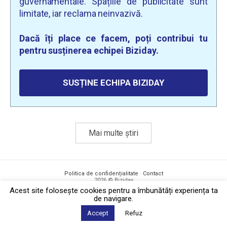
guvernamentale. Spațiile de publicitate sunt
limitate, iar reclama neinvazivă.
Dacă îți place ce facem, poți contribui tu
pentru susținerea echipei Biziday.
SUSȚINE ECHIPA BIZIDAY
Mai multe știri
Politica de confidențialitate
·
Contact
2026 © Biziday
Acest site foloseşte cookies pentru a îmbunătăți experiența ta
de navigare.
Accept
Refuz