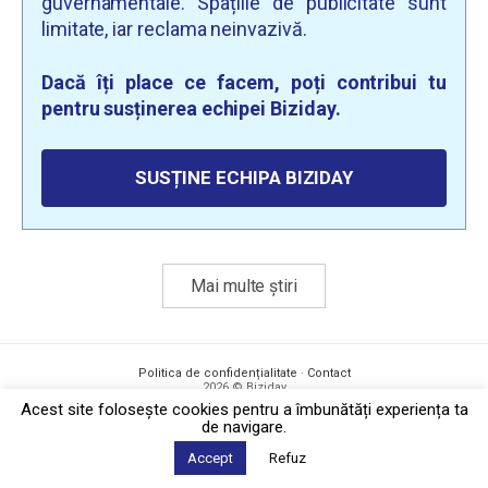
guvernamentale. Spațiile de publicitate sunt
limitate, iar reclama neinvazivă.
Dacă îți place ce facem, poți contribui tu
pentru susținerea echipei Biziday.
SUSȚINE ECHIPA BIZIDAY
Mai multe știri
Politica de confidențialitate
·
Contact
2026 © Biziday
Acest site foloseşte cookies pentru a îmbunătăți experiența ta
de navigare.
Accept
Refuz