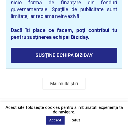
nicio formă de finanțare din fonduri
guvernamentale. Spațiile de publicitate sunt
limitate, iar reclama neinvazivă.
Dacă îți place ce facem, poți contribui tu
pentru susținerea echipei Biziday.
SUSȚINE ECHIPA BIZIDAY
Mai multe știri
Politica de confidențialitate
·
Contact
Acest site foloseşte cookies pentru a îmbunătăți experiența ta
2026 © Biziday
de navigare.
Accept
Refuz