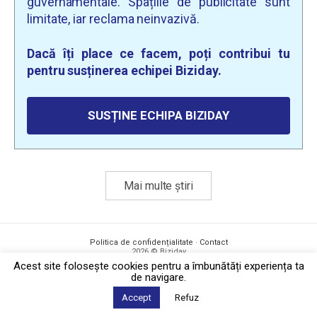
guvernamentale. Spațiile de publicitate sunt
limitate, iar reclama neinvazivă.
Dacă îți place ce facem, poți contribui tu
pentru susținerea echipei Biziday.
SUSȚINE ECHIPA BIZIDAY
Mai multe știri
Politica de confidențialitate
·
Contact
2026 © Biziday
Acest site foloseşte cookies pentru a îmbunătăți experiența ta
de navigare.
Accept
Refuz