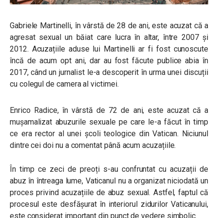
Gabriele Martinelli, în vârstă de 28 de ani, este acuzat că a
agresat sexual un băiat care lucra în altar, între 2007 și
2012. Acuzațiile aduse lui Martinelli ar fi fost cunoscute
încă de acum opt ani, dar au fost făcute publice abia în
2017, când un jurnalist le-a descoperit în urma unei discuții
cu colegul de camera al victimei.
Enrico Radice, în vârstă de 72 de ani, este acuzat că a
mușamalizat abuzurile sexuale pe care le-a făcut în timp
ce era rector al unei școli teologice din Vatican. Niciunul
dintre cei doi nu a comentat până acum acuzațiile.
În timp ce zeci de preoți s-au confruntat cu acuzații de
abuz în întreaga lume, Vaticanul nu a organizat niciodată un
proces privind acuzațiile de abuz sexual. Astfel, faptul că
procesul este desfășurat în interiorul zidurilor Vaticanului,
este considerat important din punct de vedere simbolic.