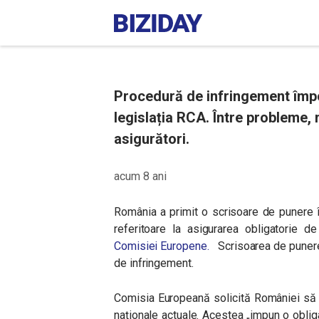
Procedură de infringement împo
legislația RCA. Între probleme, 
asigurători.
acum 8 ani
România a primit o scrisoare de punere în
referitoare la asigurarea obligatorie d
Comisiei Europene.
Scrisoarea de punere 
de infringement.
Comisia Europeană solicită României să 
naționale actuale. Acestea
„
impun o obliga