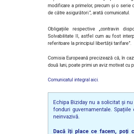
modificare a primelor, precum și o serie d
de către asigurători.
”, arată comunicatul.
Obligațiile respective
„
contravin disp
Solvabilitate II, astfel cum au fost inter
referitoare la principiul libertății tarifare
”
.
Comisia Europeană precizează că, în caz
două luni, poate primi un aviz motivat cu pr
Comunicatul integral aici.
Echipa Biziday nu a solicitat și n
fonduri guvernamentale. Spațiile d
neinvazivă.
Dacă îți place ce facem, poți c