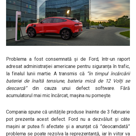
Problema a fost consemnată și de Ford, într-un raport
adresat administrației americane pentru siguranța în trafic,
la finalul lunii martie. A transmis că
”în timpul încărcării
bateriei de înaltă tensiune, bateria mică de 12 Volți se
descarcă”
din cauza unui defect software. Fără
acumulatorul mai mic încărcat, mașina nu pornește.
Compania spune că unitățile produse înainte de 3 februarie
pot prezenta acest defect. Ford nu a dezvăluit și câte
mașini ar putea fi afectate și a anunțat că ”deocamdată”
problema se poate rezolva la reprezentanță, iar în viitor va