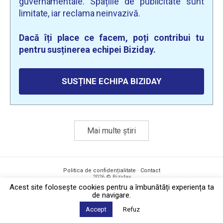
guvernamentale. Spațiile de publicitate sunt
limitate, iar reclama neinvazivă.
Dacă îți place ce facem, poți contribui tu
pentru susținerea echipei Biziday.
SUSȚINE ECHIPA BIZIDAY
Mai multe știri
Politica de confidențialitate
·
Contact
2026 © Biziday
Acest site foloseşte cookies pentru a îmbunătăți experiența ta
de navigare.
Accept
Refuz