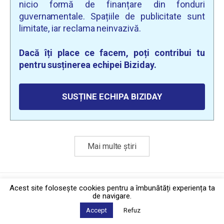
nicio formă de finanțare din fonduri
guvernamentale. Spațiile de publicitate sunt
limitate, iar reclama neinvazivă.
Dacă îți place ce facem, poți contribui tu
pentru susținerea echipei Biziday.
SUSȚINE ECHIPA BIZIDAY
Mai multe știri
Politica de confidențialitate
·
Contact
Acest site foloseşte cookies pentru a îmbunătăți experiența ta
2026 © Biziday
de navigare.
Accept
Refuz