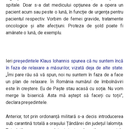
spitale. Doar s-a dat medicului opțiunea de a opera un
pacient acum sau peste o lună, în funcție de urgența pentru
pacientul respectiv. Vorbim de femei gravide, tratamente
oncologice și alte afecțiuni. Proteza de șold poate fi
amânate o lună, de exemplu.
Ieri
președintele Klaus Iohannis spunea că nu suntem încă
în faza de relaxare a măsurilor, vizată deja de alte state.
„Îmi pare rău să vă spun, noi nu suntem în faza de a face
un plan de relaxare. În România numărul de îmbolnăviri
este în creștere. Eu de Paște stau acasă cu soția. Nu vom
merge la biserică. Asta mă aștept să faceți cu toții”,
declara președintele.
Anterior, tot prin ordonanță militară s-a decis introducerea
sub carantină totală a orașului Țăndărei din județul Ialomița.