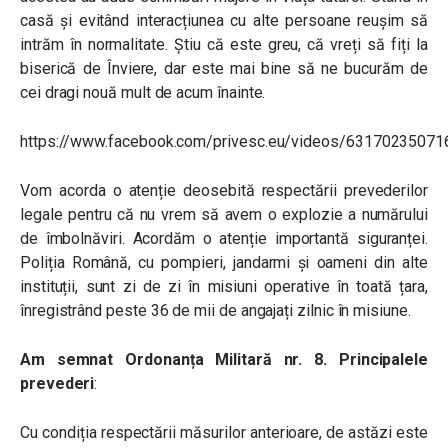
casă și evitând interacțiunea cu alte persoane reușim să
intrăm în normalitate. Știu că este greu, că vreți să fiți la
biserică de Înviere, dar este mai bine să ne bucurăm de
cei dragi nouă mult de acum înainte.
https://www.facebook.com/privesc.eu/videos/63170235071
Vom acorda o atenție deosebită respectării prevederilor
legale pentru că nu vrem să avem o explozie a numărului
de îmbolnăviri. Acordăm o atenție importantă siguranței.
Poliția Română, cu pompieri, jandarmi și oameni din alte
instituții, sunt zi de zi în misiuni operative în toată țara,
înregistrând peste 36 de mii de angajați zilnic în misiune.
Am semnat Ordonanța Militară nr. 8. Principalele
prevederi
:
Cu condiția respectării măsurilor anterioare, de astăzi este