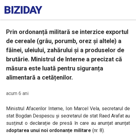
Prin ordonanță militară se interzice exportul
de cereale (grâu, porumb, orez și altele) a
făinei, uleiului, zahărului și a produselor de
brutărie. Ministrul de Interne a precizat că
măsura este luată pentru siguranța
alimentară a cetățenilor.
acum 6 ani
Ministrul Afacerilor Interne, Ion Marcel Vela, secretarul de
stat Bogdan Despescu și secretarul de stat Raed Arafat au
susținut o declarație de presă în care au anunțat anunțat
a
doptarea unui noi ordonanțe militare
(nr. 8).