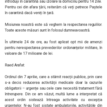
introduși în carantină sau izolare la domiciliu pentru 14 zile.
Pentru cei din afara țării, reiterăm că veți petrece Paștele
în carantină dacă veniți în țară.
Misiunea noastră este să veghem la respectarea regulilor.
Toate aceste măsuri sunt în folosul dumneavoastră.
În ultimele 24 de ore, au fost aplicat opt mii de amenzi
pentru nerespectarea prevederilor ordonanțelor militare, în
valoare de 17 milioane de lei.
Raed Arafat:
Ordinul din 7 aprilie, care a stârnit reacții publice, prin care
s-a decis reducerea activității medicale doar la cazurile
obligatorii – urgențe sau cele care necesită tratament fără
întrerupere. Din ce am văzut, multă lume a interpretat că
acest ordin sistează întreaga activitate cu excepția
urgențelor. N-au fost sistate ambulatoriile, activitățile din