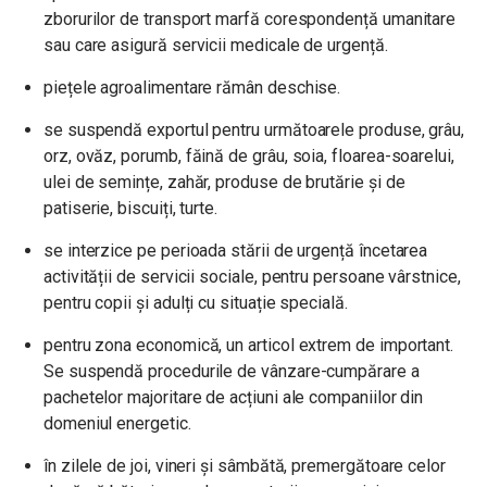
zborurilor de transport marfă corespondență umanitare
sau care asigură servicii medicale de urgență.
piețele agroalimentare rămân deschise.
se suspendă exportul pentru următoarele produse, grâu,
orz, ovăz, porumb,
făină de grâu, soia, floarea-soarelui,
ulei de semințe, zahăr, produse de brutărie și de
patiserie, biscuiți, turte.
se interzice pe perioada stării de urgență încetarea
activității de servicii sociale, pentru persoane vârstnice,
pentru copii și adulți cu situație specială.
pentru zona economică, un articol extrem de important.
Se suspendă procedurile de vânzare-cumpărare a
pachetelor majoritare de acțiuni ale companiilor din
domeniul energetic.
în zilele de joi, vineri și sâmbătă, premergătoare celor