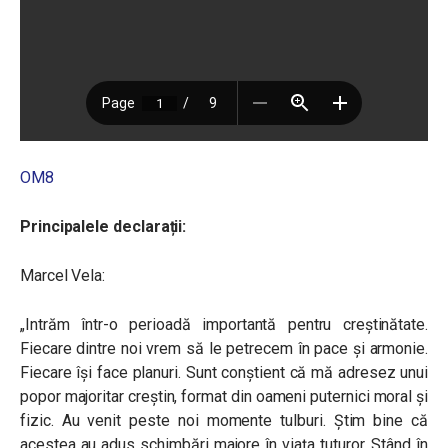
OM8
Principalele declarații:
Marcel Vela:
„Intrăm într-o perioadă importantă pentru creștinătate.
Fiecare dintre noi vrem să le petrecem în pace și armonie.
Fiecare își face planuri. Sunt conștient că mă adresez unui
popor majoritar creștin, format din oameni puternici moral și
fizic. Au venit peste noi momente tulburi. Știm bine că
acestea au adus schimbări majore în viața tuturor. Stând în