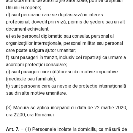
acestora emis de autoritățile altor state, potrivit dreptului
Uniunii Europene;
d) sunt persoane care se deplasează în interes
profesional, dovedit prin viză, permis de ședere sau un alt
document echivalent;
e) este personal diplomatic sau consular, personal al
organizațiilor internaționale, personal militar sau personal
care poate asigura ajutor umanitar;
f) sunt pasageri în tranzit, inclusiv cei repatriați ca urmare a
acordării protecției consulare;
g) sunt pasageri care călătoresc din motive imperative
(medicale sau familiale);
h) sunt persoane care au nevoie de protecție internațională
sau din alte motive umanitare.
(3) Măsura se aplică începând cu data de 22 martie 2020,
ora 22.00, ora României.
Art. 7.
– (1) Persoanele izolate la domiciliu, ca măsură de