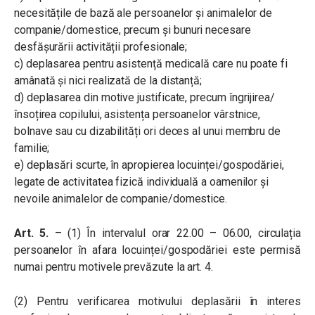
necesitățile de bază ale persoanelor și animalelor de
companie/domestice, precum și bunuri necesare
desfășurării activității profesionale;
c) deplasarea pentru asistență medicală care nu poate fi
amânată și nici realizată de la distanță;
d) deplasarea din motive justificate, precum îngrijirea/
însoțirea copilului, asistența persoanelor vârstnice,
bolnave sau cu dizabilități ori deces al unui membru de
familie;
e) deplasări scurte, în apropierea locuinței/gospodăriei,
legate de activitatea fizică individuală a oamenilor și
nevoile animalelor de companie/domestice.
Art. 5.
– (1) În intervalul orar 22.00 – 06.00, circulația
persoanelor în afara locuinței/gospodăriei este permisă
numai pentru motivele prevăzute la art. 4.
(2) Pentru verificarea motivului deplasării în interes