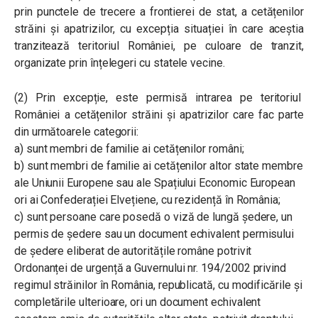
prin punctele de trecere a frontierei de stat, a cetățenilor
străini și apatrizilor, cu excepția situației în care aceștia
tranzitează teritoriul României, pe culoare de tranzit,
organizate prin înțelegeri cu statele vecine.
(2) Prin excepție, este permisă intrarea pe teritoriul
României a cetățenilor străini și apatrizilor care fac parte
din următoarele categorii:
a) sunt membri de familie ai cetățenilor români;
b) sunt membri de familie ai cetățenilor altor state membre
ale Uniunii Europene sau
ale Spațiului Economic European
ori ai Confederației Elvețiene, cu rezidență în România;
c) sunt persoane care posedă o viză de lungă ședere, un
permis de ședere sau un document echivalent permisului
de ședere eliberat de autoritățile române potrivit
Ordonanței de urgență a Guvernului nr. 194/2002 privind
regimul străinilor în România, republicată, cu modificările și
completările ulterioare, ori un document echivalent