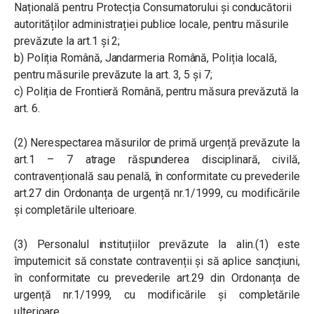
Națională pentru Protecția Consumatorului și conducătorii
autorităților administrației publice locale, pentru măsurile
prevăzute la art.1 și 2;
b) Poliția Română, Jandarmeria Română, Poliția locală,
pentru măsurile prevăzute la art. 3, 5 și 7;
c) Poliția de Frontieră Română, pentru măsura prevăzută la
art. 6.
(2) Nerespectarea măsurilor de primă urgență prevăzute la
art.1 – 7 atrage răspunderea disciplinară, civilă,
contravențională sau penală, în conformitate cu prevederile
art.27 din Ordonanța de urgență nr.1/1999, cu modificările
și completările ulterioare.
(3) Personalul instituțiilor prevăzute la alin.(1) este
împuternicit să constate contravenții și să aplice sancțiuni,
în conformitate cu prevederile art.29 din Ordonanța de
urgență nr.1/1999, cu modificările și completările
ulterioare.