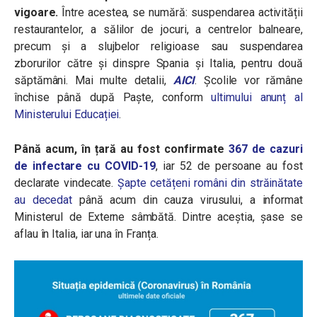
vigoare.
Între acestea, se numără: suspendarea activității
restaurantelor, a sălilor de jocuri, a centrelor balneare,
precum și a slujbelor religioase sau suspendarea
zborurilor către și dinspre Spania și Italia, pentru două
săptămâni. Mai multe detalii,
AICI
. Școlile vor rămâne
închise până după Paște, conform
ultimului anunț al
Ministerului Educației
.
Până acum, în țară au fost confirmate
367 de cazuri
de infectare cu COVID-19
, iar 52 de persoane au fost
declarate vindecate.
Șapte cetățeni români din străinătate
au decedat
până acum din cauza virusului, a informat
Ministerul de Externe sâmbătă. Dintre aceștia, șase se
aflau în Italia, iar una în Franța.