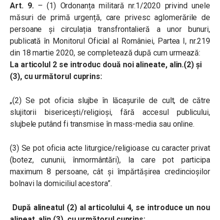
Art. 9.
– (1) Ordonanța militară nr.1/2020 privind unele
măsuri de primă urgență, care privesc aglomerările de
persoane și circulația transfrontalieră a unor bunuri,
publicată în Monitorul Oficial al României, Partea I, nr.219
din 18 martie 2020, se completează după cum urmează:
La articolul 2 se introduc două noi alineate, alin.(2) și
(3), cu următorul cuprins:
„(2) Se pot oficia slujbe în lăcașurile de cult, de către
slujitorii bisericești/religioși, fără accesul publicului,
slujbele putând fi transmise în mass-media sau online.
(3) Se pot oficia acte liturgice/religioase cu caracter privat
(botez, cununii, înmormântări), la care pot participa
maximum 8 persoane, cât și împărtășirea credincioșilor
bolnavi la domiciliul acestora”.
După alineatul (2) al articolului 4, se introduce un nou
alineat, alin.(3), cu următorul cuprins: