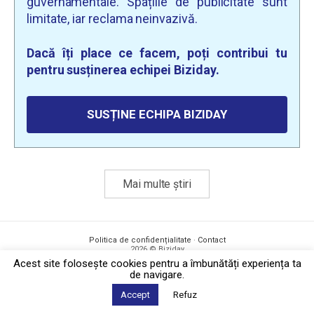
guvernamentale. Spațiile de publicitate sunt
limitate, iar reclama neinvazivă.
Dacă îți place ce facem, poți contribui tu
pentru susținerea echipei Biziday.
SUSȚINE ECHIPA BIZIDAY
Mai multe știri
Politica de confidențialitate
·
Contact
2026 © Biziday
Acest site foloseşte cookies pentru a îmbunătăți experiența ta
de navigare.
Accept
Refuz