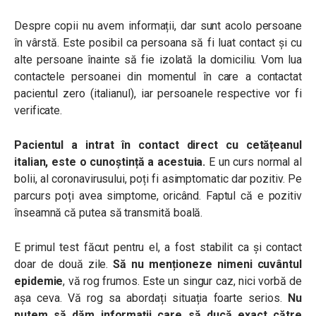
Despre copii nu avem informații, dar sunt acolo persoane
în vârstă. Este posibil ca persoana să fi luat contact și cu
alte persoane înainte să fie izolată la domiciliu. Vom lua
contactele persoanei din momentul în care a contactat
pacientul zero (italianul), iar persoanele respective vor fi
verificate.
Pacientul a intrat în contact direct cu cetățeanul
italian, este o cunoștință a acestuia.
E un curs normal al
bolii, al coronavirusului, poți fi asimptomatic dar pozitiv. Pe
parcurs poți avea simptome, oricând. Faptul că e pozitiv
înseamnă că putea să transmită boală.
E primul test făcut pentru el, a fost stabilit ca și contact
doar de două zile.
Să nu menționeze nimeni cuvântul
epidemie
, vă rog frumos. Este un singur caz, nici vorbă de
așa ceva. Vă rog sa abordați situația foarte serios.
Nu
putem să dăm informații care să ducă exact către