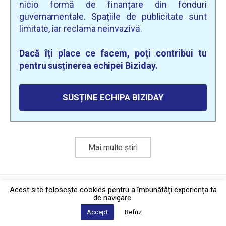
nicio formă de finanțare din fonduri
guvernamentale. Spațiile de publicitate sunt
limitate, iar reclama neinvazivă.
Dacă îți place ce facem, poți contribui tu
pentru susținerea echipei Biziday.
SUSȚINE ECHIPA BIZIDAY
Mai multe știri
Politica de confidențialitate
·
Contact
Acest site foloseşte cookies pentru a îmbunătăți experiența ta
2026 © Biziday
de navigare.
Accept
Refuz