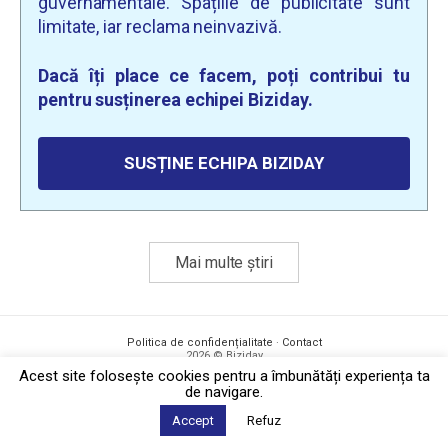
guvernamentale. Spațiile de publicitate sunt
limitate, iar reclama neinvazivă.
Dacă îți place ce facem, poți contribui tu
pentru susținerea echipei Biziday.
SUSȚINE ECHIPA BIZIDAY
Mai multe știri
Politica de confidențialitate
·
Contact
2026 © Biziday
Acest site foloseşte cookies pentru a îmbunătăți experiența ta
de navigare.
Accept
Refuz