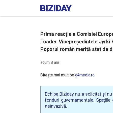
Prima reacție a Comisiei Europ
Toader. Vicepreşedintele Jyrki K
Poporul român merită stat de dr
acum 8 ani
Citește mai mult pe
g4media.ro
Echipa Biziday nu a solicitat și n
fonduri guvernamentale. Spațiile d
neinvazivă.