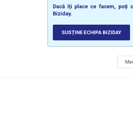
Dacă îți place ce facem, poți c
Biziday.
SUSȚINE ECHIPA BIZIDAY
Mai 