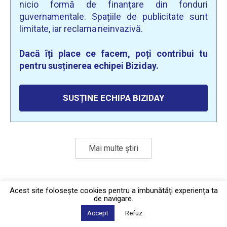
nicio formă de finanțare din fonduri
guvernamentale. Spațiile de publicitate sunt
limitate, iar reclama neinvazivă.
Dacă îți place ce facem, poți contribui tu
pentru susținerea echipei Biziday.
SUSȚINE ECHIPA BIZIDAY
Mai multe știri
Politica de confidențialitate
·
Contact
Acest site foloseşte cookies pentru a îmbunătăți experiența ta
2026 © Biziday
de navigare.
Accept
Refuz