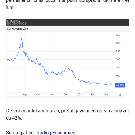
permanentă, chiar dacă mai puțin abruptă, în ultimele trei
luni.
De la începutul acestui an, prețul gazului european a scăzut
cu 42%.
Sursa grafice:
Trading Economics