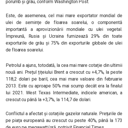
porumb și grâu, conform Washington Post.
Este, de asemenea, cel mai mare exportator mondial de
ulei de semințe de floarea soarelui, o componentă
importantă a aprovizionării mondiale cu ulei vegetal.
Împreună, Rusia și Ucraina furnizează 29% din toate
exporturile de grâu și 75% din exporturile globale de ulei
de floarea soarelui.
Petrolul a ajuns, totodată, la cea mai mare cotație din ultimii
nouă ani. Prețul țițeiului Brent a crescut cu +4,7%, la peste
118,2 dolari pe baril, cea mai mare valoare din februarie
2013. Este cu aproape 50% mai scump decât era la finalul
lui 2021. West Texas Intermediate, indicele american, a
crescut cu până la +3,7%, la 114,7 de dolari.
Conflictul a afectat și cotațiile gazelor naturale. Prețurile de
pe piața europeană au crescut cu peste 40%, până la 173
de euro pe megawatt/oră, potrivit Financial Times.